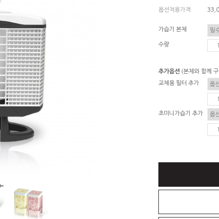
옵션적용가격
33,
가습기 본체
수량
추가옵션
(본체와 함께 
교체용 필터 추가
초미니가습기 추가