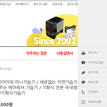
회원가입
마이페이지
장바구니(
0
)
주문조회
공지사항
장바구니
자주하는 질문
사용설명서
자주하는질문
/기화식가습기
공지사항
 / 가이아모 미니가습기 / 세균없는 자연가습기
배송조회
주는 에어워셔 가습기 / 기화식 전문 국내생
고객센터
기/기화식가습기
오늘본상품
,000원