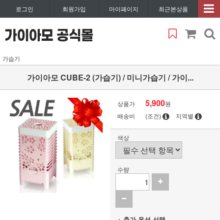
로그인
회원가입
마이페이지
최근본상품
가습기
가이아모 CUBE-2 (가습기) / 미니가습기 / 가이...
5,900
상품가
원
배송비
(조건)
지역별
색상
수량
+ 추가 옵션 선택